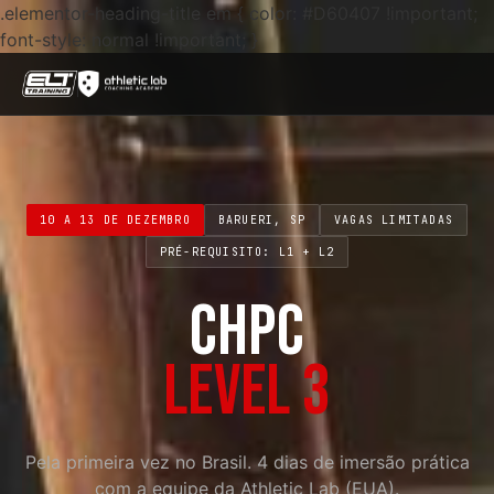
.elementor-heading-title em { color: #D60407 !important;
font-style: normal !important; }
10 A 13 DE DEZEMBRO
BARUERI, SP
VAGAS LIMITADAS
PRÉ-REQUISITO: L1 + L2
CHPC
LEVEL 3
Pela primeira vez no Brasil. 4 dias de imersão prática
com a equipe da Athletic Lab (EUA).