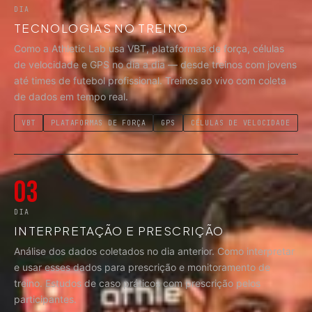
DIA
TECNOLOGIAS NO TREINO
Como a Athletic Lab usa VBT, plataformas de força, células
de velocidade e GPS no dia a dia — desde treinos com jovens
até times de futebol profissional. Treinos ao vivo com coleta
de dados em tempo real.
VBT
PLATAFORMAS DE FORÇA
GPS
CÉLULAS DE VELOCIDADE
03
DIA
INTERPRETAÇÃO E PRESCRIÇÃO
Análise dos dados coletados no dia anterior. Como interpretar
e usar esses dados para prescrição e monitoramento de
treino. Estudos de caso práticos com prescrição pelos
participantes.