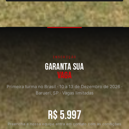
O investimento é de R$ 5.997. Preencha o formulário
abaixo para que nossa equipe entre em contato com
todas as condições de pagamento e detalhes da
turma.
INSCRIÇÃO
GARANTA SUA
VAGA
Primeira turma no Brasil · 10 a 13 de Dezembro de 2026 ·
Barueri, SP · Vagas limitadas
R$ 5.997
Preencha e nossa equipe entra em contato com as condições