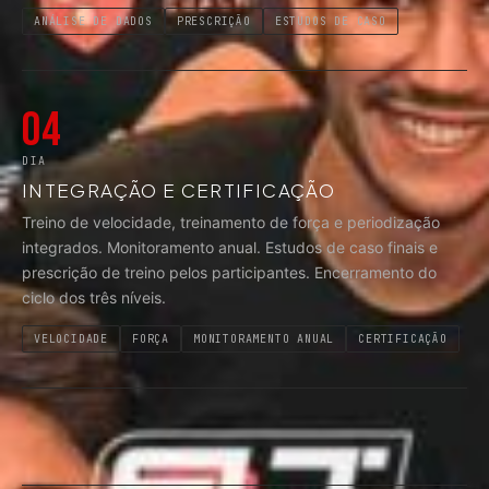
ANÁLISE DE DADOS
PRESCRIÇÃO
ESTUDOS DE CASO
04
DIA
INTEGRAÇÃO E CERTIFICAÇÃO
Treino de velocidade, treinamento de força e periodização
integrados. Monitoramento anual. Estudos de caso finais e
prescrição de treino pelos participantes. Encerramento do
ciclo dos três níveis.
VELOCIDADE
FORÇA
MONITORAMENTO ANUAL
CERTIFICAÇÃO