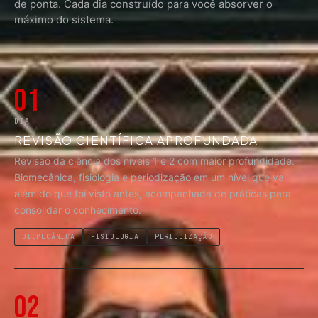
de ponta. Cada dia construído para você absorver o
máximo do sistema.
01
DIA
REVISÃO CIENTÍFICA APROFUNDADA
Revisão da ciência dos níveis 1 e 2 com maior profundidade.
Biomecânica, fisiologia e periodização em um nível que vai
além do que foi visto antes, acompanhada de práticas para
consolidar o conhecimento.
BIOMECÂNICA
FISIOLOGIA
PERIODIZAÇÃO
02