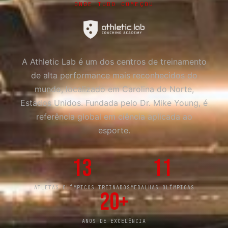
ONDE TUDO COMEÇOU
A Athletic Lab é um dos centros de treinamento
de alta performance mais reconhecidos do
mundo, localizado em Carolina do Norte,
Estados Unidos. Fundada pelo Dr. Mike Young, é
referência global em ciência aplicada ao
esporte.
13
11
ATLETAS OLÍMPICOS TREINADOS
MEDALHAS OLÍMPICAS
20+
ANOS DE EXCELÊNCIA