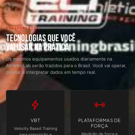
EQUIPAMENTOS
TECNOLOGIAS QUE VOCÊ
VAI USAR NA PRÁTICA
Os mesmos equipamentos usados diariamente na
Athletic Lab serão trazidos para o Brasil. Você vai operar,
coletar e interpretar dados em tempo real.
VBT
PLATAFORMAS DE
FORÇA
Velocity Based Training
Medição de força e
para prescrição e