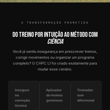
A TRANSFORMAÇÃO PROMETIDA
DO TREINO POR INTUIÇÃO AO MÉTODO COM
CIÊNCIA
Você já sentiu insegurança em prescrever treinos,
corrigir movimentos ou organizar um programa
completo? O CHPC L1 foi criado exatamente para
mudar esse cenário.
Inseguro
Aplicador
Treinador
na
de treinos
sem
correção
genéricos
diferencial
técnica