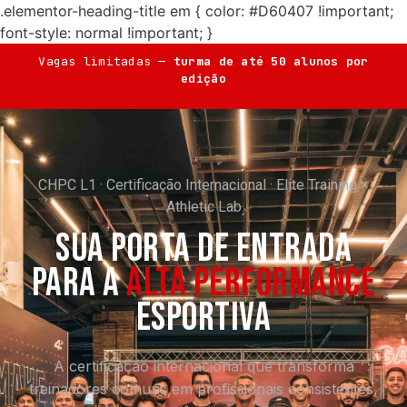
.elementor-heading-title em { color: #D60407 !important;
font-style: normal !important; }
Vagas limitadas —
turma de até 50 alunos por
edição
CHPC L1 · Certificação Internacional · Elite Training ×
Athletic Lab
SUA PORTA DE ENTRADA
PARA A
ALTA PERFORMANCE
ESPORTIVA
A certificação internacional que transforma
treinadores comuns em profissionais consistentes,