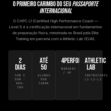
O PRIMEIRO CARIMBO DO SEU
PASSAPORTE
INTERNACIONAL
O CHPC L1 (Certified High Performance Coach —
Level 1) é a certificação internacional em fundamentos
de preparação física, ministrada no Brasil pela Elite
Training em parceria com a Athletic Lab (EUA).
2
até
4PERFORM
Athletic
dias
50
Lab
BARUERI
/ SP
SÁB E
ALUNOS
INSTRUTORES
DOM ·
POR
L1·L2·L3
08H–
TURMA
18H