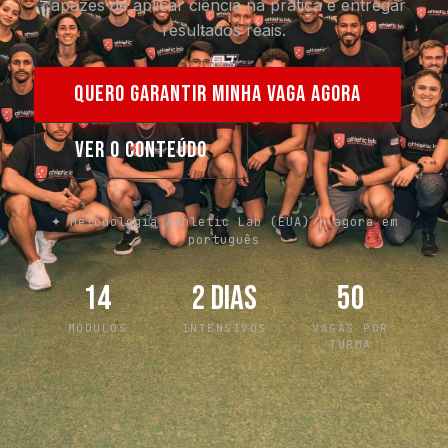
capazes de aplicar ciência na prática e entregar
resultados reais.
QUERO GARANTIR MINHA VAGA AGORA
VER O CONTEÚDO
✦ Metodologia Athletic Lab (EUA) · agora em
português
14
2 dias
50
MÓDULOS
INTENSIVOS
VAGAS POR
TURMA