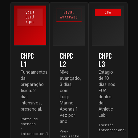
EUA
VOCÊ
NÍVEL
ESTÁ
AVANÇADO
AQUI
CHPC
CHPC
CHPC
L1
L2
L3
Fundamentos
Nível
Estágio
da
avançado,
de 10
preparação
3 dias,
dias nos
física. 2
com
EUA,
dias
Luigi
dentro
intensivos,
Marino.
da
presencial.
Apenas 1
Athletic
vez por
Lab.
Porta de
ano.
entrada
Imersão
·
internacional
Pré-
internacional
requisito: